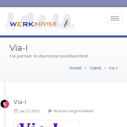
Toggle
navigatio
Via-I
Uw partner in duurzame inzetbaarheid
Home
/
Client
/
Via-I
Via-I
v
jan 25,2023
Reacties uitgeschakeld
o
o