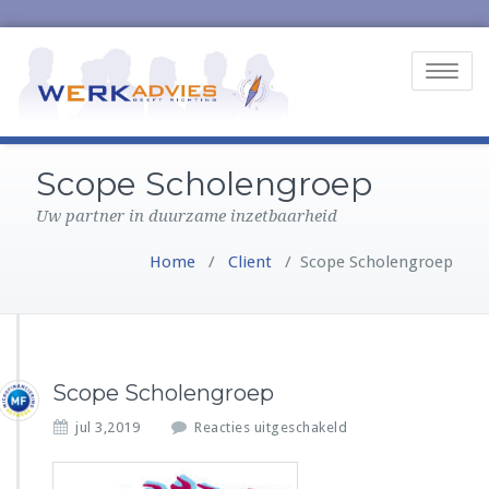
Toggle
navigatio
Scope Scholengroep
Uw partner in duurzame inzetbaarheid
Home
/
Client
/
Scope Scholengroep
Scope Scholengroep
v
jul 3,2019
Reacties uitgeschakeld
o
o